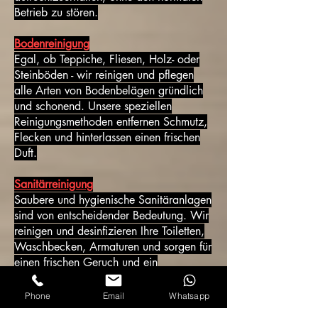
Betrieb zu stören.
Bodenreinigung
Egal, ob Teppiche, Fliesen, Holz- oder
Steinböden - wir reinigen und pflegen
alle Arten von Bodenbelägen gründlich
und schonend. Unsere speziellen
Reinigungsmethoden entfernen Schmutz,
Flecken und hinterlassen einen frischen
Duft.
Sanitärreinigung
Saubere und hygienische Sanitäranlagen
sind von entscheidender Bedeutung. Wir
reinigen und desinfizieren Ihre Toiletten,
Waschbecken, Armaturen und sorgen für
einen frischen Geruch und ein
angenehmes Gefühl.
Phone
Email
Whatsapp
Treppenhausreinigung