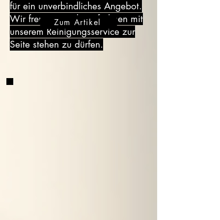
für ein unverbindliches Angebot.
Wir freuen uns darauf, Ihnen mit
Zum Artikel
unserem Reinigungsservice zur
Seite stehen zu dürfen.