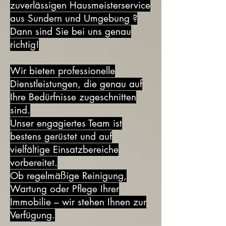
zuverlässigen Hausmeisterservice
aus Sundern und Umgebung ?
Dann sind Sie bei uns genau
richtig!
Wir bieten professionelle
Dienstleistungen, die genau auf
Ihre Bedürfnisse zugeschnitten
sind.
Unser engagiertes Team ist
bestens gerüstet und auf
vielfältige Einsatzbereiche
vorbereitet.
Ob regelmäßige Reinigung,
Wartung oder Pflege Ihrer
Immobilie – wir stehen Ihnen zur
Verfügung.