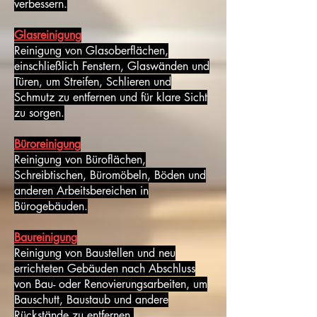
verbessern.
Glasreinigung
Reinigung von Glasoberflächen,
einschließlich Fenstern, Glaswänden und
Türen, um Streifen, Schlieren und
Schmutz zu entfernen und für klare Sicht
zu sorgen.
Büroreinigung
Reinigung von Büroflächen,
Schreibtischen, Büromöbeln, Böden und
anderen Arbeitsbereichen in
Bürogebäuden.
Baureinigung
Reinigung von Baustellen und neu
errichteten Gebäuden nach Abschluss
von Bau- oder Renovierungsarbeiten, um
Bauschutt, Baustaub und andere
Rückstände zu entfernen.