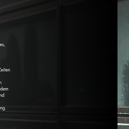
es,
eiten
n
Zudem
und
ung.