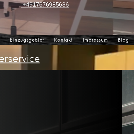
+4917676985636
t
Einzugsgebiet
Kontakt
Impressum
Blog
rservice