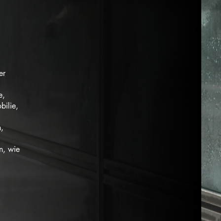
er
e,
bilie,
n,
n, wie