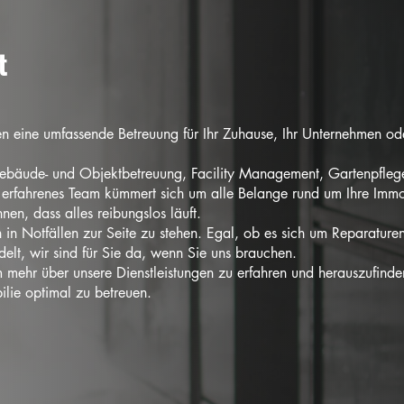
t
en eine umfassende Betreuung für Ihr Zuhause, Ihr Unternehmen od
Gebäude- und Objektbetreuung, Facility Management, Gartenpfleg
r erfahrenes Team kümmert sich um alle Belange rund um Ihre Immo
nen, dass alles reibungslos läuft.
in Notfällen zur Seite zu stehen. Egal, ob es sich um Reparature
lt, wir sind für Sie da, wenn Sie uns brauchen.
 mehr über unsere Dienstleistungen zu erfahren und herauszufinde
ilie optimal zu betreuen.