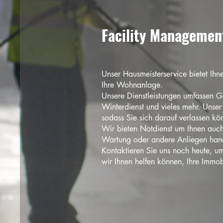
Facility Managemen
Unser Hausmeisterservice bietet Ihn
Ihre Wohnanlage.
Unsere Dienstleistungen umfassen 
Winterdienst und vieles mehr. Unse
sodass Sie sich darauf verlassen kön
Wir bieten Notdienst um Ihnen auch 
Wartung oder andere Anliegen hande
Kontaktieren Sie uns noch heute, um
wir Ihnen helfen können, Ihre Immob