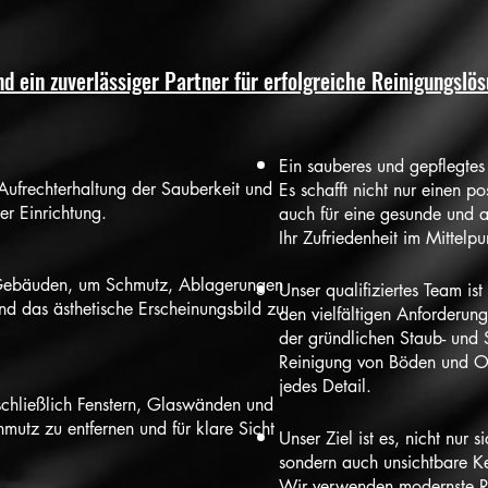
nd ein zuverlässiger Partner für erfolgreiche Reinigungslö
Ein sauberes und gepflegte
Aufrechterhaltung der Sauberkeit und
Es schafft nicht nur einen po
r Einrichtung.
auch für eine gesunde und 
Ihr Zufriedenheit im Mittelpu
Gebäuden, um Schmutz, Ablagerungen
Unser qualifiziertes Team
ist
nd das ästhetische Erscheinungsbild zu
den vielfältigen Anforderu
der gründlichen Staub- und 
Reinigung von Böden und O
jedes Detail.
schließlich Fenstern, Glaswänden und
hmutz zu entfernen und für klare Sicht
Unser Ziel
ist es, nicht nur 
sondern auch unsichtbare K
Wir verwenden modernste Re