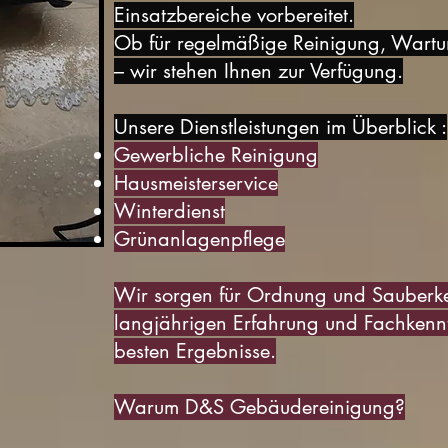
Einsatzbereiche vorbereitet.
Ob für regelmäßige Reinigung, Wartun
– wir stehen Ihnen zur Verfügung.
Unsere Dienstleistungen im Überblick :
Gewerbliche Reinigung
Hausmeisterservice
Winterdienst
Grünanlagenpflege
Wir sorgen für Ordnung und Sauberkei
langjährigen Erfahrung und Fachkenntni
besten Ergebnisse.
Warum D&S Gebäudereinigung?