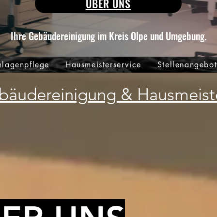
ÜBER UNS
Ihre Gebäudereinigung im Kreis Olpe und Umgebung.
lagenpflege
Hausmeisterservice
Stellenangebo
äudereinigung & Hausmeiste