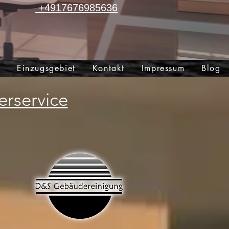
+4917676985636
t
Einzugsgebiet
Kontakt
Impressum
Blog
rservice