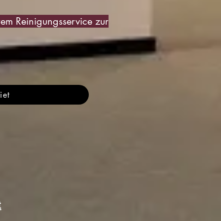
rem Reinigungsservice zur
iet
t