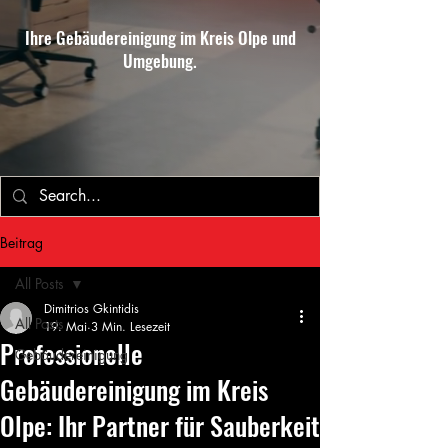
Ihre Gebäudereinigung im Kreis Olpe und
Umgebung.
Beitrag
All Posts
Dimitrios Gkintidis
All Posts
19. Mai
3 Min. Lesezeit
Professionelle
Gebäudereinigung
Gebäudereinigung im Kreis
Olpe: Ihr Partner für Sauberkeit