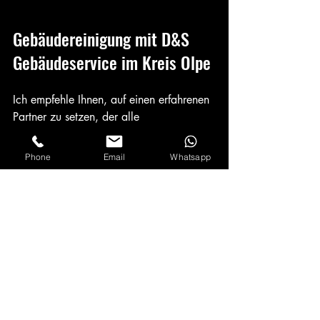
Gebäudereinigung mit D&S 
Gebäudeservice im Kreis Olpe
Ich empfehle Ihnen, auf einen erfahrenen 
Partner zu setzen, der alle 
Reinigungsarbeiten aus einer Hand 
anbietet. D&S Gebäudeservice ist genau 
Phone
Email
Whatsapp
so ein Partner. Sie bieten umfassende 
Dienstleistungen im Bereich 
Gebäudeservice, Grundreinigung, 
Unterhaltsreinigung und Fensterreinigung 
an.
Die Firma arbeitet zuverlässig und 
flexibel, abgestimmt auf die Bedürfnisse 
von Unternehmen, Privatkunden und 