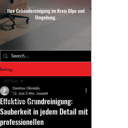
Ihre Gebäudereinigung im Kreis Olpe und
Umgebung.
Beitrag
All Posts
Dimitrios Gkintidis
All Posts
12. Juni
3 Min. Lesezeit
Effektive Grundreinigung:
Gebäudereinigung
Sauberkeit in jedem Detail mit
professionellen