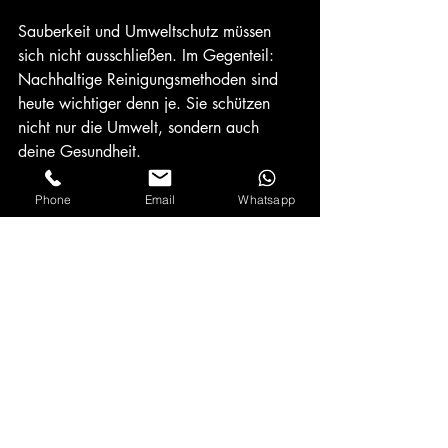
Sauberkeit und Umweltschutz müssen 
sich nicht ausschließen. Im Gegenteil: 
Nachhaltige Reinigungsmethoden sind 
heute wichtiger denn je. Sie schützen 
nicht nur die Umwelt, sondern auch 
deine Gesundheit.
Darauf solltest du achten:
Phone
Email
Whatsapp
Umweltfreundliche Reinigungsmittel:
Biologisch abbaubar und ohne 
schädliche Chemikalien.
Wasser- und Energieeffizienz:
Moderne Geräte sparen Ressourcen.
Lüftung und Raumklima:
 Nach der 
Reinigung für frische Luft sorgen.
Schutz für Reinigungskräfte:
 Gute 
Arbeitsbedingungen und 