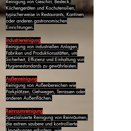
Reinigung von Geschirr, Besteck,
Küchengeräten und Kochutensilien,
typischerweise in Restaurants, Kantinen
oder anderen gastronomischen
Einrichtungen.
Industriereinigung
Reinigung von industriellen Anlagen,
Fabriken und Produktionsstätten, um
Sicherheit, Effizienz und Einhaltung von
Hygienestandards zu gewährleisten.
Außenreinigung
Reinigung von Außenbereichen wie
Parkplätzen, Gehwegen, Terrassen oder
anderen Außenflächen.
Reinraumreinigung
Spezialisierte Reinigung von Reinräumen,
die extrem saubere und kontrollierte
Umgebungen erfordern, wie