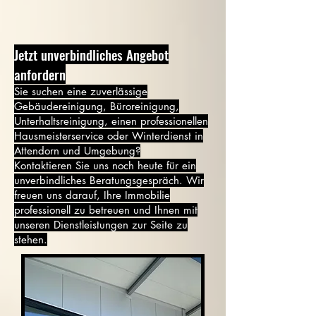
Jetzt unverbindliches Angebot
anfordern
Sie suchen eine zuverlässige
Gebäudereinigung, Büroreinigung,
Unterhaltsreinigung, einen professionellen
Hausmeisterservice oder Winterdienst in
Attendorn und Umgebung?
Kontaktieren Sie uns noch heute für ein
unverbindliches Beratungsgespräch. Wir
freuen uns darauf, Ihre Immobilie
professionell zu betreuen und Ihnen mit
unseren Dienstleistungen zur Seite zu
stehen.