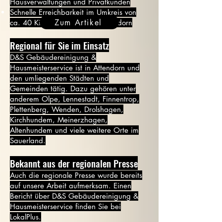
Hausverwaltungen und Privatkunden
Schnelle Erreichbarkeit im Umkreis von
Zum Artikel
ca. 40 Kilometern rund um Attendorn
Regional für Sie im Einsatz
D&S Gebäudereinigung &
Hausmeisterservice ist in Attendorn und
den umliegenden Städten und
Gemeinden tätig. Dazu gehören unter
anderem Olpe, Lennestadt, Finnentrop,
Plettenberg, Wenden, Drolshagen,
Kirchhundem, Meinerzhagen,
Altenhundem und viele weitere Orte im
Sauerland.
Bekannt aus der regionalen Presse
Auch die regionale Presse wurde bereits
auf unsere Arbeit aufmerksam. Einen
Bericht über D&S Gebäudereinigung &
Hausmeisterservice finden Sie bei
LokalPlus.