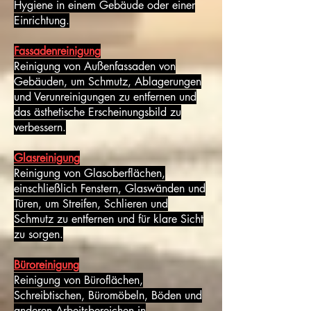
Hygiene in einem Gebäude oder einer
Einrichtung.
Fassadenreinigung
Reinigung von Außenfassaden von
Gebäuden, um Schmutz, Ablagerungen
und Verunreinigungen zu entfernen und
das ästhetische Erscheinungsbild zu
verbessern.
Glasreinigung
Reinigung von Glasoberflächen,
einschließlich Fenstern, Glaswänden und
Türen, um Streifen, Schlieren und
Schmutz zu entfernen und für klare Sicht
zu sorgen.
Büroreinigung
Reinigung von Büroflächen,
Schreibtischen, Büromöbeln, Böden und
anderen Arbeitsbereichen in