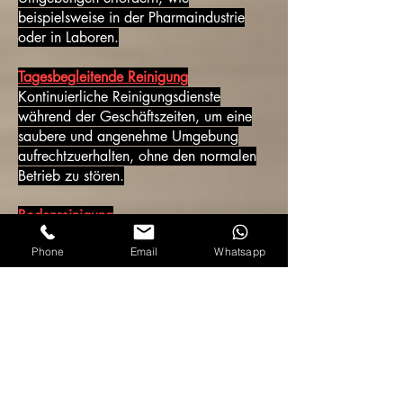
beispielsweise in der Pharmaindustrie
oder in Laboren.
Tagesbegleitende Reinigung
Kontinuierliche Reinigungsdienste
während der Geschäftszeiten, um eine
saubere und angenehme Umgebung
aufrechtzuerhalten, ohne den normalen
Betrieb zu stören.
Bodenreinigung
Egal, ob Teppiche, Fliesen, Holz- oder
Phone
Email
Whatsapp
Steinböden - wir reinigen und pflegen
alle Arten von Bodenbelägen gründlich
und schonend. Unsere speziellen
Reinigungsmethoden entfernen Schmutz,
Flecken und hinterlassen einen frischen
Duft.
Sanitärreinigung