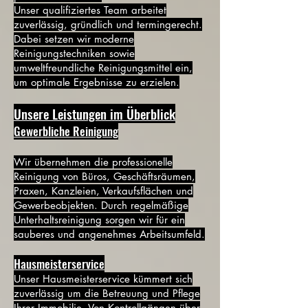
Unser qualifiziertes Team arbeitet
zuverlässig, gründlich und termingerecht.
Dabei setzen wir moderne
Reinigungstechniken sowie
umweltfreundliche Reinigungsmittel ein,
um optimale Ergebnisse zu erzielen.
Unsere Leistungen im Überblick
Gewerbliche Reinigung
Wir übernehmen die professionelle
Reinigung von Büros, Geschäftsräumen,
Praxen, Kanzleien, Verkaufsflächen und
Gewerbeobjekten. Durch regelmäßige
Unterhaltsreinigung sorgen wir für ein
sauberes und angenehmes Arbeitsumfeld.
Hausmeisterservice
Unser Hausmeisterservice kümmert sich
zuverlässig um die Betreuung und Pflege
Ihrer Immobilie. Von Kontrollgängen über