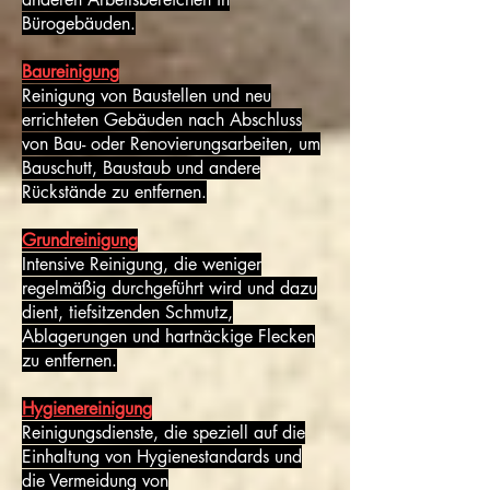
Bürogebäuden.
Baureinigung
Reinigung von Baustellen und neu
errichteten Gebäuden nach Abschluss
von Bau- oder Renovierungsarbeiten, um
Bauschutt, Baustaub und andere
Rückstände zu entfernen.
Grundreinigung
Intensive Reinigung, die weniger
regelmäßig durchgeführt wird und dazu
dient, tiefsitzenden Schmutz,
Ablagerungen und hartnäckige Flecken
zu entfernen.
Hygienereinigung
Reinigungsdienste, die speziell auf die
Einhaltung von Hygienestandards und
die Vermeidung von