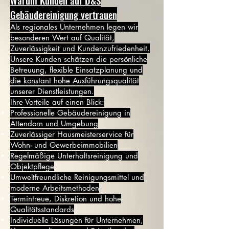
Warum Kunden auf D&S
Gebäudereinigung vertrauen
Als regionales Unternehmen legen wir
besonderen Wert auf Qualität,
Zuverlässigkeit und Kundenzufriedenheit.
Unsere Kunden schätzen die persönliche
Betreuung, flexible Einsatzplanung und
die konstant hohe Ausführungsqualität
unserer Dienstleistungen.
Ihre Vorteile auf einen Blick:
Professionelle Gebäudereinigung in
Attendorn und Umgebung
Zuverlässiger Hausmeisterservice für
Wohn- und Gewerbeimmobilien
Regelmäßige Unterhaltsreinigung und
Objektpflege
Umweltfreundliche Reinigungsmittel und
moderne Arbeitsmethoden
Termintreue, Diskretion und hohe
Qualitätsstandards
Individuelle Lösungen für Unternehmen,