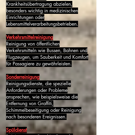
Krankheitsübertragung abzielen,
besonders wichtig in medizinischen
Einrichtungen oder
Lebensmittelverarbeitungsbetrieben.
Verkehrsmittelreinigung
Reinigung von öffentlichen
Verkehrsmitteln wie Bussen, Bahnen und
Flugzeugen, um Sauberkeit und Komfort
für Passagiere zu gewährleisten.
Sonderreinigung
Reinigungsdienste, die spezielle
Anforderungen oder Probleme
ansprechen, wie beispielsweise die
Entfernung von Graffiti,
Schimmelbeseitigung oder Reinigung
nach besonderen Ereignissen.
Spüldienst